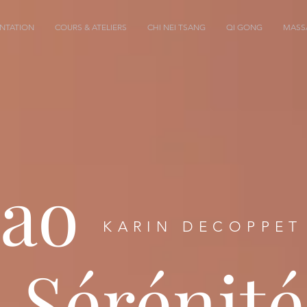
NTATION
COURS & ATELIERS
CHI NEI TSANG
QI GONG
MASS
ao
KARIN DECOPPET
Sérénité