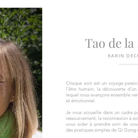
Tao de la
KARIN DEC
Chaque soin est un voyage passio
l’être humain, la découverte d’un
lequel nous avançons ensemble vers
et émotionnel.
Je vous accueille dans un cadre pai
ressourcement, la reconnexion à soi
vous aider à prendre soin de vou
des pratiques simples de Qi Gong