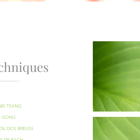
chniques
NEI TSANG
I GONG
DU DOS BREUSS
RS DE BACH